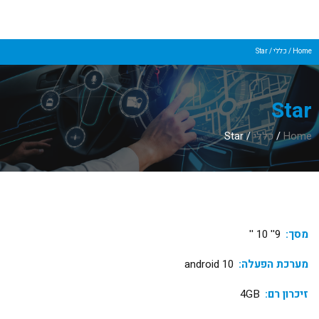
Home
/
כללי
/ Star
Star
Home
/
כללי
/ Star
מסך:
9'' 10 ''
מערכת הפעלה:
android 10
זיכרון רם:
4GB