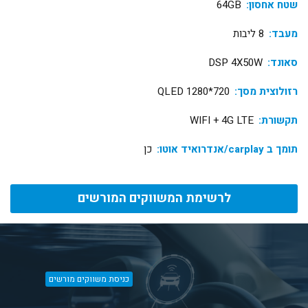
שטח אחסון:
64GB
מעבד:
8 ליבות
סאונד:
DSP 4X50W
רזולוצית מסך:
QLED 1280*720
תקשורת:
WIFI + 4G LTE
תומך ב carplay/אנדרואיד אוטו:
כן
לרשימת המשווקים המורשים
כניסת משווקים מורשים