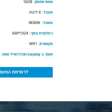
שטח אחסון:
16GB
מעבד:
4 ליבות
סאונד:
4X50W
רזולוצית מסך:
1024*600
תקשורת:
WIFI
תומך ב carplay/אנדרואיד אוטו:
לרשימת המשוו