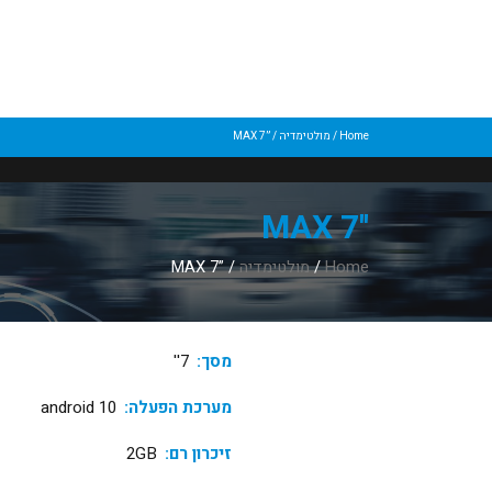
Home
/
מולטימדיה
/ ”MAX 7
''MAX 7
Home
/
מולטימדיה
/ ”MAX 7
מסך:
7''
מערכת הפעלה:
android 10
זיכרון רם:
2GB