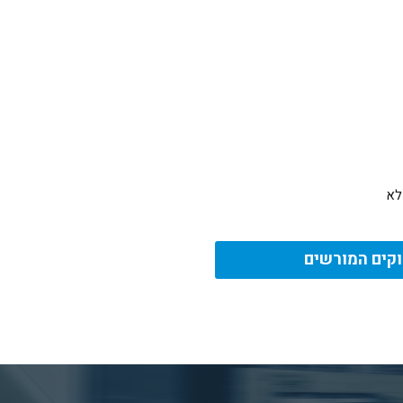
לא
קים המורשים